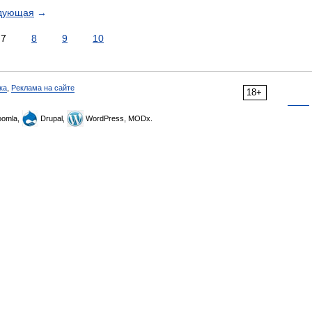
дующая
→
7
8
9
10
ка
,
Реклама на сайте
18+
omla,
Drupal,
WordPress, MODx.