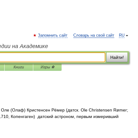
Запомнить сайт
Словарь на свой сайт
RU
едии на Академике
Найти!
Книги
Игры ⚽
Оле (Олаф) Кристенсен Рёмер (датск. Ole Christensen Rømer;
1710, Копенгаген) датский астроном, первым измеривший