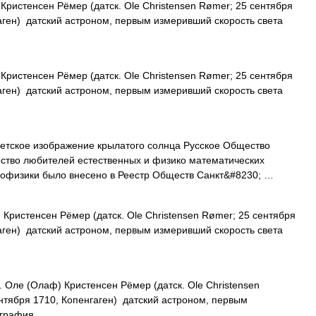
ристенсен Рёмер (датск. Ole Christensen Rømer; 25 сентября
аген) датский астроном, первым измеривший скорость света
ристенсен Рёмер (датск. Ole Christensen Rømer; 25 сентября
аген) датский астроном, первым измеривший скорость света
етское изображение крылатого солнца Русское Общество
тво любителей естественных и физико математических
еофизики было внесено в Реестр Обществ Санкт&#8230; …
ристенсен Рёмер (датск. Ole Christensen Rømer; 25 сентября
аген) датский астроном, первым измеривший скорость света
Оле (Олаф) Кристенсен Рёмер (датск. Ole Christensen
нтября 1710, Копенгаген) датский астроном, первым
иография …