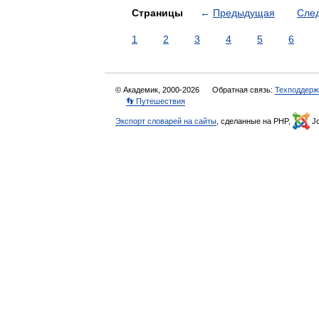
Страницы
←
Предыдущая
Сле
1
2
3
4
5
6
© Академик, 2000-2026
Обратная связь:
Техподдерж
👣 Путешествия
Экспорт словарей на сайты
, сделанные на PHP,
Jo