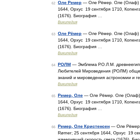
Оле Ремер
— Оле Рёмер. Оле (Олаф) К
62
1644, Орхус 19 сентября 1710, Копенг
(1676). Биография …
Википедия
Оле Рёмер
— Оле Рёмер. Оле (Олаф) К
63
1644, Орхус 19 сентября 1710, Копенг
(1676). Биография …
Википедия
РОЛМ
— Эмблема Р.О.Л.М. древнеегип
64
Любителей Мироведения (РОЛМ) общес
знаний и мироведения астрономии и г
Википедия
Ремер, Оле
— Оле Рёмер. Оле (Олаф) К
65
1644, Орхус 19 сентября 1710, Копенг
(1676). Биография …
Википедия
Ремер, Оле Кристенсен
— Оле Рёмер. 
66
Rømer; 25 сентября 1644, Орхус 19 се
измеривший скорость света (1676). Б